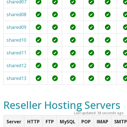
shared07
✔
✔
✔
✔
✔
shared08
✔
✔
✔
✔
✔
shared09
✔
✔
✔
✔
✔
shared10
✔
✔
✔
✔
✔
shared11
✔
✔
✔
✔
✔
shared12
✔
✔
✔
✔
✔
shared13
✔
✔
✔
✔
✔
Reseller Hosting Servers
Last updated: 38 seconds ago
Server
HTTP
FTP
MySQL
POP
IMAP
SMTP