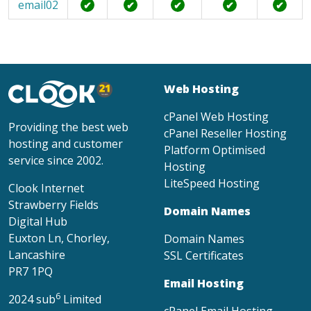
email02
✔
✔
✔
✔
✔
Web Hosting
cPanel Web Hosting
Providing the best web
cPanel Reseller Hosting
hosting and customer
Platform Optimised
service since 2002.
Hosting
LiteSpeed Hosting
Clook Internet
Strawberry Fields
Domain Names
Digital Hub
Euxton Ln, Chorley,
Domain Names
Lancashire
SSL Certificates
PR7 1PQ
Email Hosting
6
2024 sub
Limited
cPanel Email Hosting