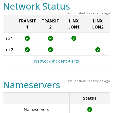
Network Status
Last updated: 37 seconds ago
TRANSIT
TRANSIT
LINX
LINX
1
2
LON1
LON2
rtr1
✔
✔
✔
rtr2
✔
✔
✔
Network Incident Alerts
Nameservers
Last updated: 33 seconds ago
Status
Nameservers
✔