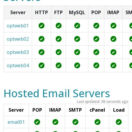
Server
HTTP
FTP
MySQL
POP
IMAP
S
optweb01
✔
✔
✔
✔
✔
optweb02
✔
✔
✔
✔
✔
optweb03
✔
✔
✔
✔
✔
optweb04
✔
✔
✔
✔
✔
Hosted Email Servers
Last updated: 38 seconds ago
Server
POP
IMAP
SMTP
cPanel
Load
email01
✔
✔
✔
✔
✔