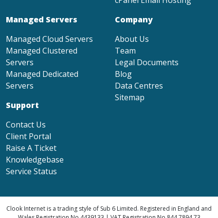
Managed Servers
Company
Managed Cloud Servers
About Us
Managed Clustered
Team
Servers
Legal Documents
Managed Dedicated
Blog
Servers
Data Centres
Sitemap
Support
Contact Us
Client Portal
Raise A Ticket
Knowledgebase
Service Status
Clook Internet is a trading style of Sub 6 Limited. Registered in England and
Wales Registration No 4439133 | VAT Registration No 844 7894 73